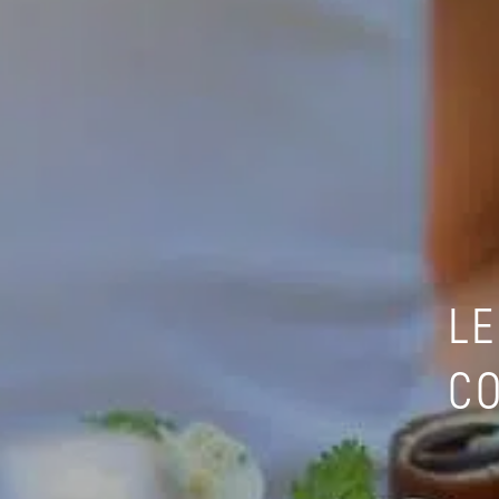
LE
CO