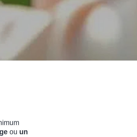
inimum
ge
ou
un