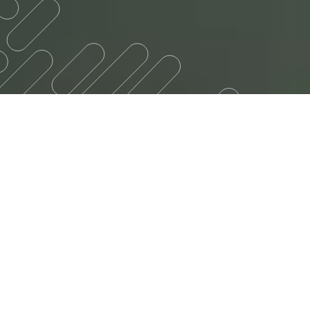
Quand on est traiteur, s’engager ça veut
dire quoi ?
Chez Magner, s’engager c’est faire rimer
“qualité” avec “responsabilité”. Travailler
avec des produits de saison, ultra-frais et
issus au maximum de l’agriculture