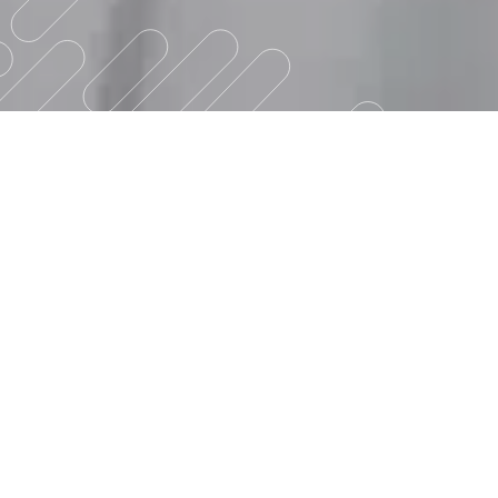
« M » comme dans « Moment », mais
aussi comme dans « Mariage » !
Traiteur depuis plus de 20 ans, Magner
promet de faire de chaque réception un
moment d’émotion unique, pour vous et
vos convives. Laissez-vous rêver ! Notre
équipe est là pour vous accompagner et
vous conseiller, de la conception jusqu’au