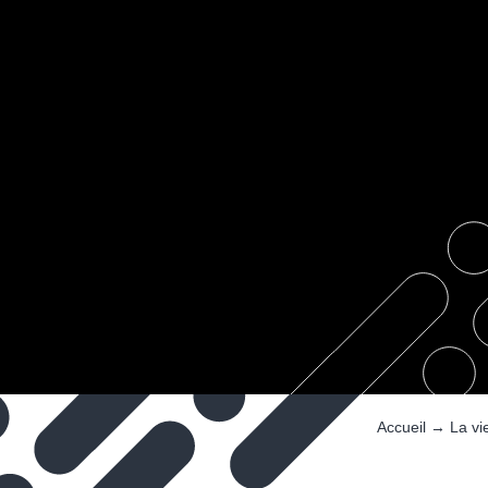
Accueil
→
La vi