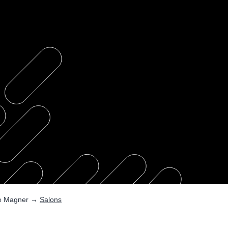
e Magner
→
Salons